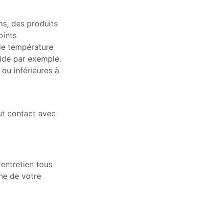
ms, des produits
oints
de température
oide par exemple.
ou inférieures à
ut contact avec
entretien tous
he de votre