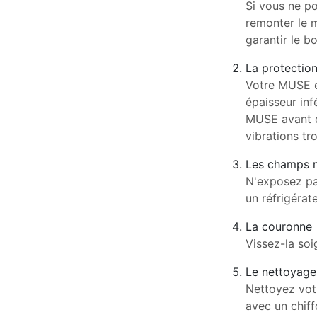
Si vous ne p
remonter le 
garantir le 
La protectio
Votre MUSE es
épaisseur inf
MUSE avant de
vibrations tr
Les champs 
N'exposez pa
un réfrigérat
La couronne
Vissez-la soi
Le nettoyage
Nettoyez votr
avec un chif