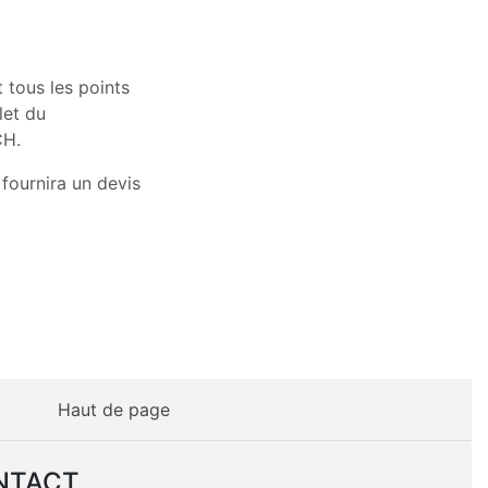
t tous les points
let du
CH.
fournira un devis
Haut de page
NTACT